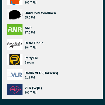
107.7 FM
Universitetsradioen
95.5 FM
ANR
87.6 FM
Retro Radio
104.7 FM
PartyFM
Stream
Radio VLR (Horsens)
91.1 FM
VLR (Vejle)
101.7 FM