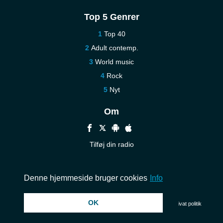
Top 5 Genrer
Top 40
Adult contemp.
World music
Rock
Nyt
Om
Tilføj din radio
Hjælp
Kontakt os
Denne hjemmeside bruger cookies
Info
OK
© 2026 InstantAudio. Alle rettigheder forbeholdes. ・
DMCA
・
Privat politik