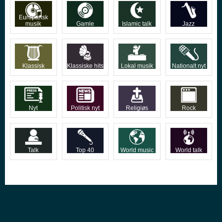
Europæisk
musik
Gamle
Islamic talk
Jazz
Klassisk
Klassiske hits
Lokal musik
Nationalt nyt
Nyt
Politisk nyt
Religiøs
Rock
Talk
Top 40
World music
World talk