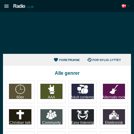
Radio
.co.dk
FORETRUKNE
FOR NYLIG LYTTET
Alle genrer
60er
AAA
Adult contemp.
Alternativ rock
Christian talk
Community
Easy listening
Elektronisk