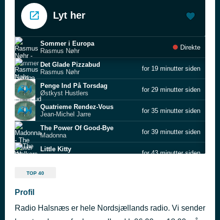
Lyt her
Sommer i Europa
Direkte
Rasmus Nøhr
Det Glade Pizzabud
for 19 minutter siden
Rasmus Nøhr
Penge Ind På Torsdag
for 29 minutter siden
Østkyst Hustlers
Quatrieme Rendez-Vous
for 35 minutter siden
Jean-Michel Jarre
The Power Of Good-Bye
for 39 minutter siden
Madonna
Little Kitty
for 43 minutter siden
The Walkers
Make It Far
for 45 minutter siden
TOP 40
Andreas Langvad
Ella, elle l'a - Remasterisé
Profil
for 49 minutter siden
France Gall
Radio Halsnæs er hele Nordsjællands radio. Vi sender
Gosh I Luv It !!!
for 54 minutter siden
Saint clara