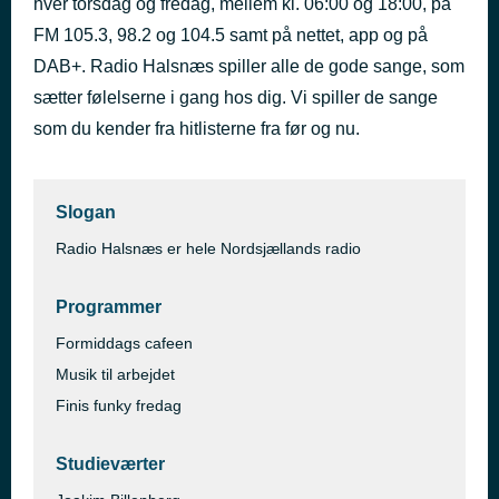
hver torsdag og fredag, mellem kl. 06:00 og 18:00, på
Man On The Moon
FM 105.3, 98.2 og 104.5 samt på nettet, app og på
for 58 minutter siden
R.E.M.
DAB+. Radio Halsnæs spiller alle de gode sange, som
sætter følelserne i gang hos dig. Vi spiller de sange
som du kender fra hitlisterne fra før og nu.
Slogan
Radio Halsnæs er hele Nordsjællands radio
Programmer
Formiddags cafeen
Musik til arbejdet
Finis funky fredag
Studieværter