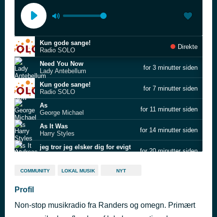
Kun gode sange!
Direkte
Radio SOLO
Need You Now
for 3 minutter siden
Lady Antebellum
Kun gode sange!
for 7 minutter siden
Radio SOLO
As
for 11 minutter siden
George Michael
As It Was
for 14 minutter siden
Harry Styles
jeg tror jeg elsker dig for evigt
for 20 minutter siden
Andreas Odbjerg
New Eyes
for 24 minutter siden
COMMUNITY
LOKAL MUSIK
NYT
Nicklas Sahl
I Knew It, I Knew You
Profil
for 28 minutter siden
Taylor Swift
Non-stop musikradio fra Randers og omegn. Primært
Eyes Closed
for 31 minutter siden
Ed Sheeran