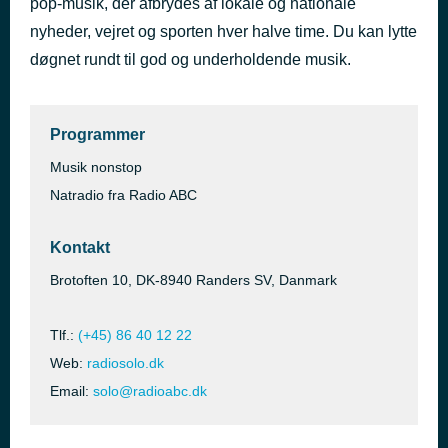
pop-musik, der afbrydes af lokale og nationale
Kun gode sange!
nyheder, vejret og sporten hver halve time. Du kan lytte
for 38 minutter siden
Radio SOLO
døgnet rundt til god og underholdende musik.
Programmer
Musik nonstop
Natradio fra Radio ABC
Kontakt
Brotoften 10, DK-8940 Randers SV, Danmark
Tlf.:
(+45) 86 40 12 22
Web:
radiosolo.dk
Email:
solo@radioabc.dk