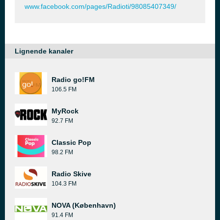
www.facebook.com/pages/Radioti/98085407349/
Lignende kanaler
Radio go!FM
106.5 FM
MyRock
92.7 FM
Classic Pop
98.2 FM
Radio Skive
104.3 FM
NOVA (København)
91.4 FM