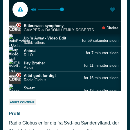
Bittersweet symphony
Direkte
GAMPER & DADONI / EMILY ROBERTS
Up 'n Away - Video Edit
for 59 sekunder siden
ItaloBrothers
Animal
for 7 minutter siden
R.I.O.
Hey Brother
for 11 minutter siden
Avicii
Altid godt for dig!
for 15 minutter siden
Radio Globus
Sweat
for 19 minutter siden
Snoop Dogg
Lady (Hear Me Tonight)
for 23 minutter siden
ADULT CONTEMP.
Modjo
Chasing Paradise
Profil
for 26 minutter siden
Kygo & Tina Turner
Radio Globus er for dig fra Syd- og Sønderjylland, der
Natteravn
for 30 minutter siden
Rasmus Seebach