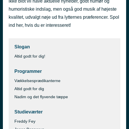
ikke blot vil have aktuelle nyheder, godt humør og
Altid godt for dig!
humoristiske indslag, men også god musik af højeste
for 34 minutter siden
Radio Globus
kvalitet, udvalgt nøje ud fra lytternes præferencer. Spol
ind her, hvis du er interesseret!
Slogan
Altid godt for dig!
Programmer
Vækkelsesprædikanterne
Altid godt for dig
Nadim og det flyvende tæppe
Studieværter
Freddy Fey