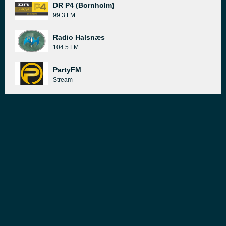
DR P4 (Bornholm)
99.3 FM
Radio Halsnæs
104.5 FM
PartyFM
Stream